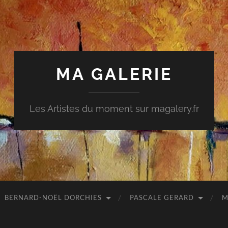
MA GALERIE
Les Artistes du moment sur magalery.fr
BERNARD-NOËL DORCHIES
PASCALE GERARD
M