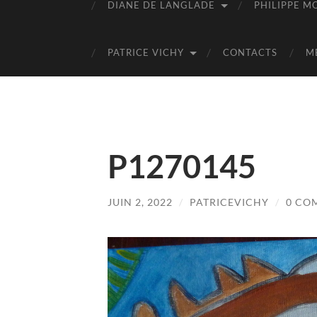
DIANE DE LANGLADE
PHILIPPE M
PATRICE VICHY
CONTACTS
M
P1270145
JUIN 2, 2022
/
PATRICEVICHY
/
0 CO