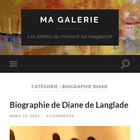
MA GALERIE
Les Artistes du moment sur magalery.fr
Toggle
Toggle
search
mobile
field
menu
CATÉGORIE :
BIOGRAPHIE DIANE
Biographie de Diane de Langlade
AVRIL 26, 2021
/
0 COMMENTS