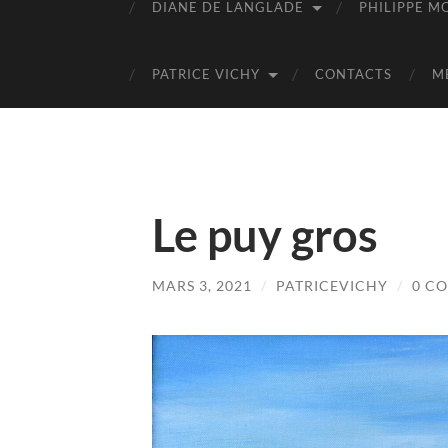
DIANE DE LANGLADE
PHILIPPE M
PATRICE VICHY
CONTACTS
M
Le puy gros
MARS 3, 2021
/
PATRICEVICHY
/
0 C