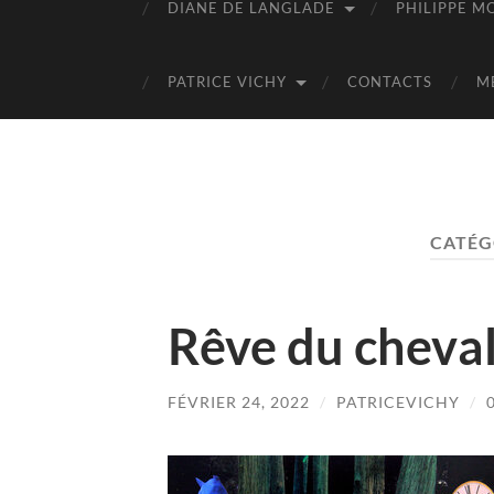
DIANE DE LANGLADE
PHILIPPE M
PATRICE VICHY
CONTACTS
M
CATÉG
Rêve du cheval
FÉVRIER 24, 2022
/
PATRICEVICHY
/