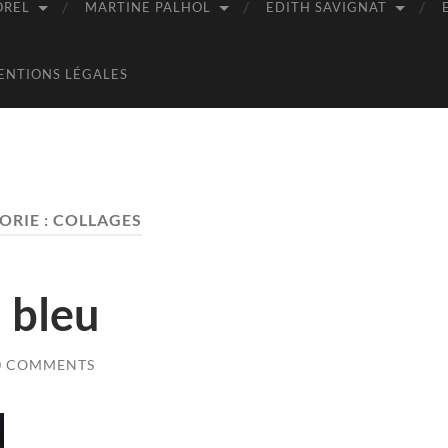
OREL
MARTINE PALHOL
EDITH SAVIGNAT
ENTIONS LÉGALES
ORIE :
COLLAGES
 bleu
0 COMMENTS