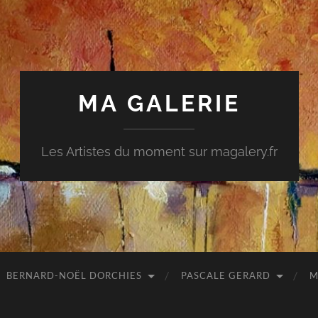
MA GALERIE
Les Artistes du moment sur magalery.fr
BERNARD-NOËL DORCHIES
PASCALE GERARD
M