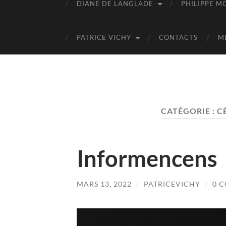
DIANE DE LANGLADE
PHILIPPE M
PATRICE VICHY
CONTACTS
M
CATÉGORIE :
C
Informencens
MARS 13, 2022
/
PATRICEVICHY
/
0 