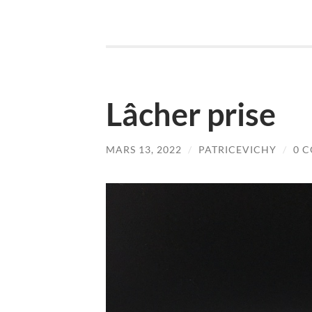
Lâcher prise
MARS 13, 2022
/
PATRICEVICHY
/
0 