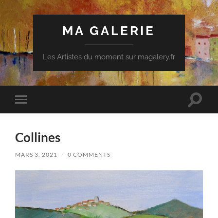
MA GALERIE
Les Artistes du moment sur magalery.fr
Toggle
Toggle
search
mobile
field
menu
Collines
MARS 3, 2021
/
0 COMMENTS