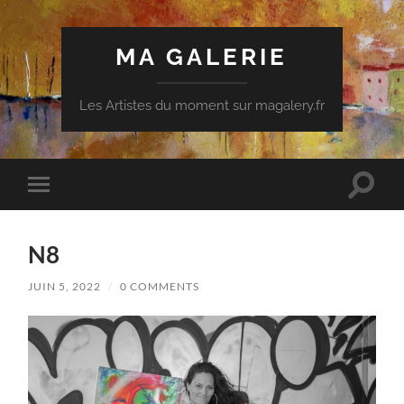
MA GALERIE
Les Artistes du moment sur magalery.fr
Toggle
Toggle
search
mobile
field
menu
N8
JUIN 5, 2022
/
0 COMMENTS