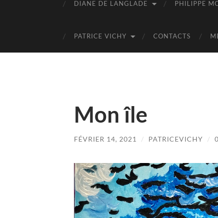
DIANE DE LANGLADE
PHILIPPE M
PATRICE VICHY
CONTACTS
M
Mon île
FÉVRIER 14, 2021
/
PATRICEVICHY
/