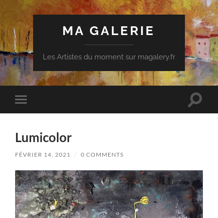
MA GALERIE
Les Artistes du moment sur magalery.fr
Toggle
Toggle
search
mobile
field
menu
Lumicolor
FÉVRIER 14, 2021
/
0 COMMENTS