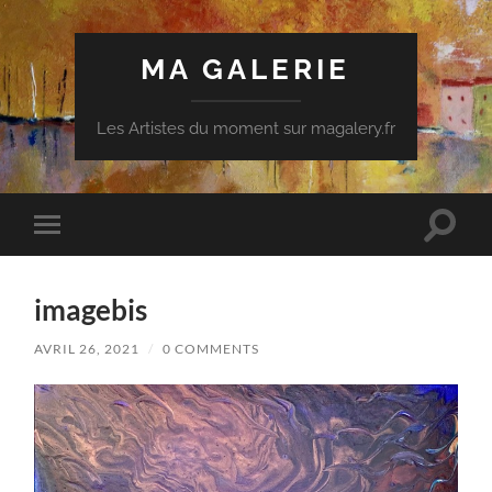
MA GALERIE
Les Artistes du moment sur magalery.fr
Toggle
Toggle
search
mobile
field
menu
imagebis
AVRIL 26, 2021
/
0 COMMENTS