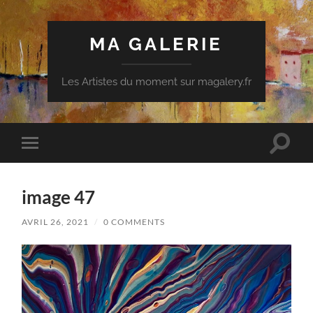
MA GALERIE
Les Artistes du moment sur magalery.fr
Toggle
Toggle
search
mobile
field
menu
image 47
AVRIL 26, 2021
/
0 COMMENTS