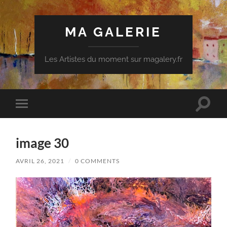
MA GALERIE
Les Artistes du moment sur magalery.fr
Toggle
Toggle
search
mobile
field
menu
image 30
AVRIL 26, 2021
/
0 COMMENTS